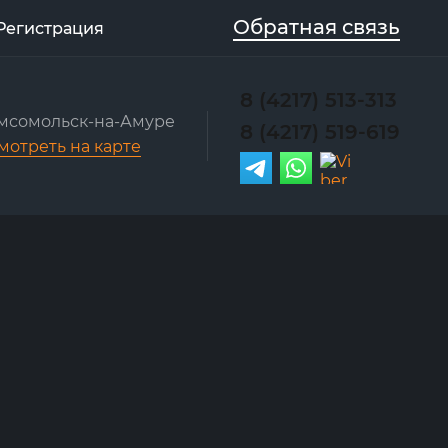
Обратная связь
Регистрация
8 (4217) 513-313
омсомольск-на-Амуре
8 (4217) 519-619
мотреть на карте